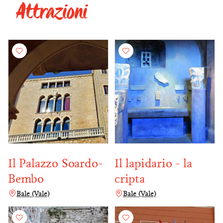
Attrazioni
Il Palazzo Soardo-
Il lapidario - la
Bembo
cripta
Bale (Vale)
Bale (Vale)