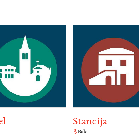
el
Stancija
Bale