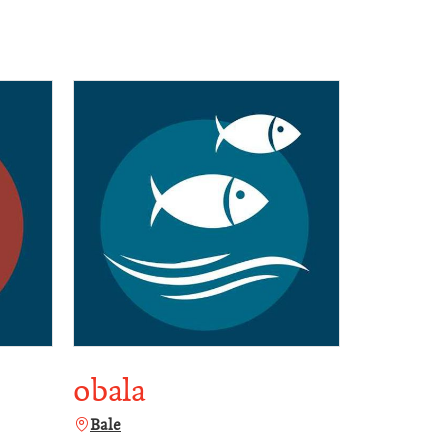
obala
Bale