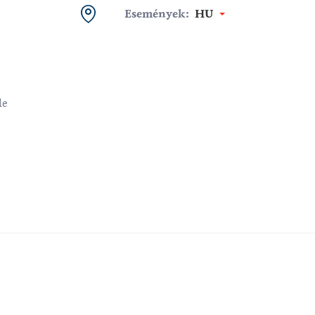
Események:
HU
le