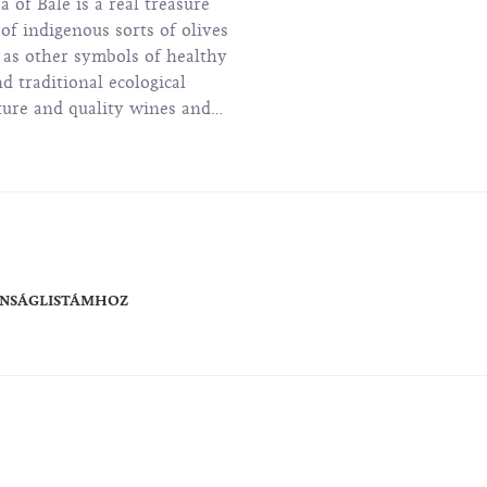
a of Bale is a real treasure
of indigenous sorts of olives
 as other symbols of healthy
d traditional ecological
ture and quality wines and
.
ÁNSÁGLISTÁMHOZ