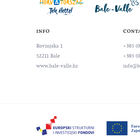
INFO
CONT
Rovinjska 1
+385 (
52211 Bale
+385 (
www.bale-valle.hr
info@ba