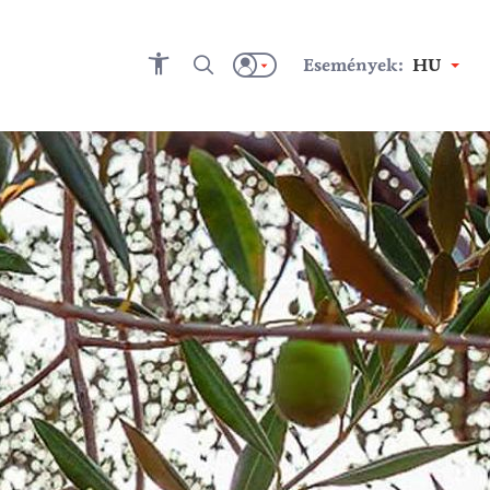
Események:
HU