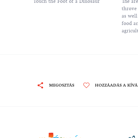
Touch the Foot of a Dinosaur
The are
throve 
as well
food an
agricul
cheeses
MEGOSZTÁS
HOZZÁADÁS A KÍV