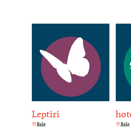
Leptiri
hot
Bale
Bale