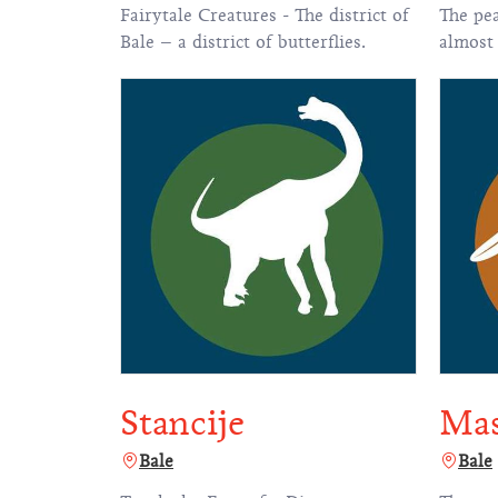
Fairytale Creatures - The district of
The pea
Bale – a district of butterflies.
almost
Stancije
Mas
Bale
Bale