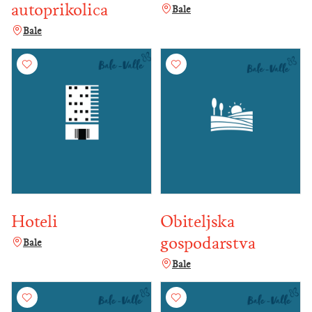
autoprikolica
Bale
Bale
Hoteli
Obiteljska
gospodarstva
Bale
Bale