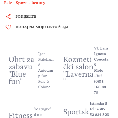
Bale
Sport - beauty
PODIJELITE
DODAJ NA MOJU LISTU ŽELJA
Vl. Lara
Igor
Ignoto
Obrt za
Kozmeti
Milohani
Conceta
zabavu
čki salon
ć
5
Autocam
Mob:
''Blue
''Laverna
p San
+385
fun''
''
Polo &
(0)98
Colone
166 88
73
Istarska 5
''Marughe''
tel: +385
Sportsk
Fitness
d.o.o.
52 824 303