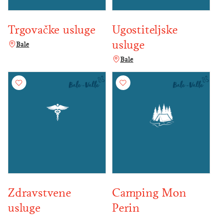
Trgovačke usluge
Ugostiteljske
usluge
Bale
Bale
Zdravstvene
Camping Mon
usluge
Perin