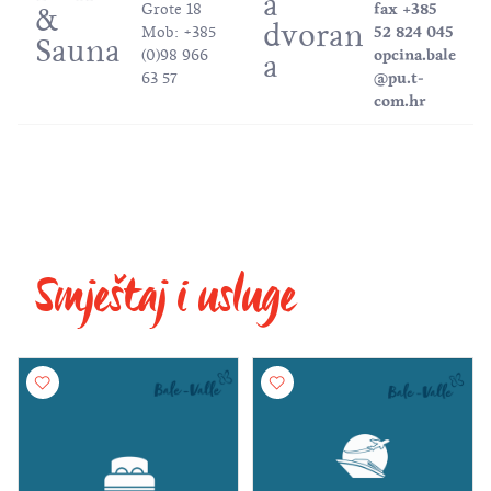
a
Grote 18
fax +385
&
dvoran
Mob: +385
52 824 045
Sauna
(0)98 966
opcina.bale
a
63 57
@pu.t-
com.hr
Smještaj i usluge