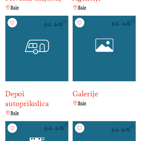
Bale
Bale
Depoi
Galerije
autoprikolica
Bale
Bale