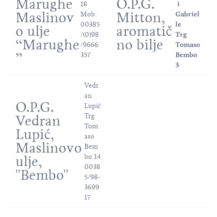
Marughe
O.P.G.
18
i
Maslinov
Mitton,
Mob:
Gabriel
00385
le
o ulje
aromatič
/(0)98
Trg
‘‘Marughe
no bilje
/9666
Tomaso
’’
357
Bembo
3
Vedr
an
O.P.G.
Lupić
Trg
Vedran
Tom
Lupić,
aso
Maslinovo
Bem
bo 14
ulje,
0038
''Bembo''
5/98-
3699
17