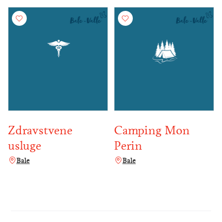
Zdravstvene
Camping Mon
usluge
Perin
Bale
Bale