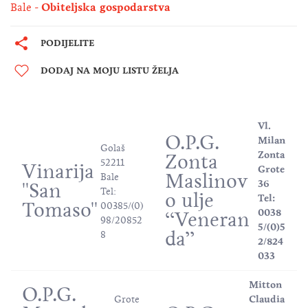
Bale
Obiteljska gospodarstva
PODIJELITE
DODAJ NA MOJU LISTU ŽELJA
Vl.
O.P.G.
Milan
Golaš
Zonta
Zonta
52211
Vinarija
Grote
Maslinov
Bale
36
''San
Tel:
o ulje
Tel:
Tomaso''
00385/(0)
0038
‘‘Veneran
98/20852
5/(0)5
da’’
8
2/824
033
Mitton
O.P.G.
Grote
Claudia