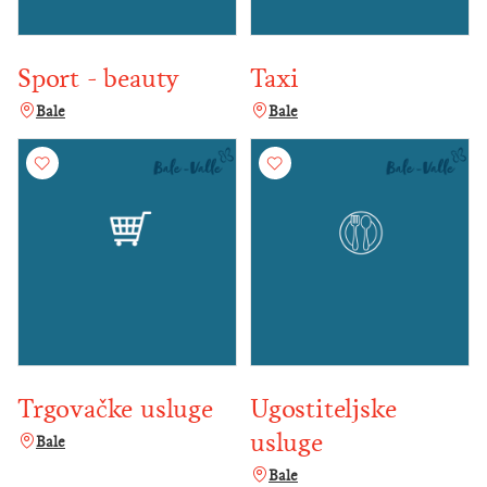
Sport - beauty
Taxi
Bale
Bale
Trgovačke usluge
Ugostiteljske
usluge
Bale
Bale